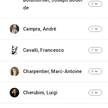
Boismortier, Joseph Bodin
2
de
Campra, André
1
Cavalli, Francesco
1
Charpentier, Marc-Antoine
9
Cherubini, Luigi
2