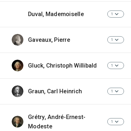
Duval, Mademoiselle
1
Gaveaux, Pierre
1
Gluck, Christoph Willibald
1
Graun, Carl Heinrich
1
Grétry, André-Ernest-
1
Modeste