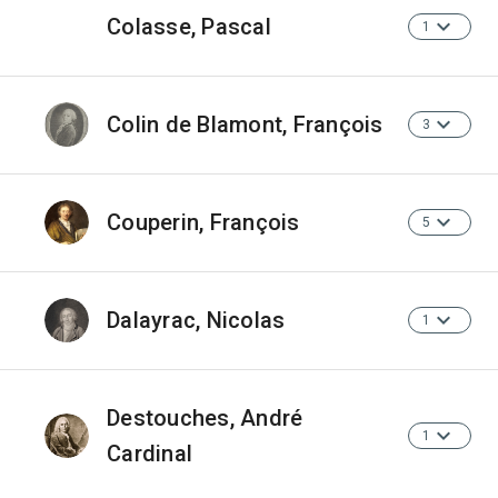
Colasse, Pascal
1
Colin de Blamont, François
3
Couperin, François
5
Dalayrac, Nicolas
1
Destouches, André
1
Cardinal