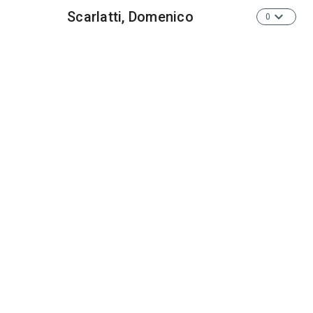
Scarlatti, Domenico
0
Steibelt, Daniel
1
Vogel, Johann Christoph
1
ADRESSE
Éditions Nicolas Sceaux
34 rue Louis Breguet – 41000 Blois
EMAIL
nicolas.sceaux@gmail.com